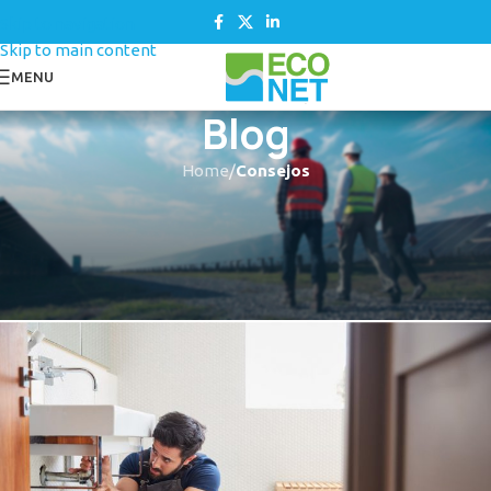
Skip to navigation
Skip to main content
MENU
Blog
Home
/
Consejos
CONSEJOS
,
SIN CATEGORIZAR
Sifón de PVC: Instálalo en tu
cocina paso a paso
Econet Desatascos
On 18 octubre, 2022