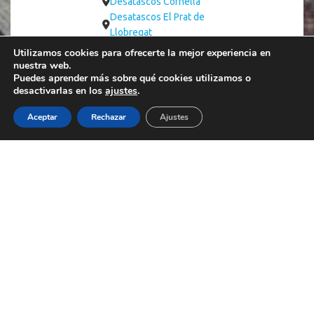
Desatascos Cornellà
Desatascos El Prat de
Llobregat
Desatascos
Utilizamos cookies para ofrecerte la mejor experiencia en
Castelldefels
nuestra web.
Puedes aprender más sobre qué cookies utilizamos o
Desatascos Sabadell
desactivarlas en los
ajustes
.
Desatascos Mollet del
Vallés
Aceptar
Rechazar
Ajustes
Desatascos Sant Cugat
Shop
Sidebar
del Vallés
Desatascos Terrassa
Desatascos Granollers