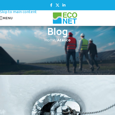
Skip to navigation
Skip to main content
MENU
Blog
Home
/
Atasco
ATASCO
,
CONSEJOS
El secreto de un desagüe
impecable
Econet Desatascos
On 1 noviembre, 2022