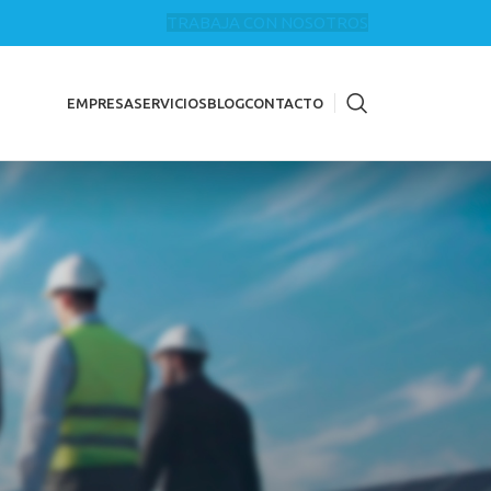
TRABAJA CON NOSOTROS
EMPRESA
SERVICIOS
BLOG
CONTACTO
CATEGORÍAS
Aceite
Achique de agua
Agua potable
Atasco
atascos
Camión cuba para desatascos