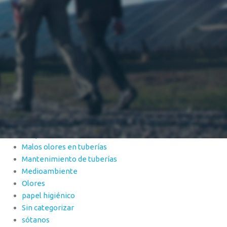
Canalones
Comunidad de vecinos
Consejos
Desagüe
Desatascos
Emergencia
Encharcamientos
Fosa Séptica
Garaje
Inspección de tuberías
Jabones y Detergentes
Limpieza
Malos olores en tuberías
Mantenimiento de tuberías
Medioambiente
Olores
papel higiénico
Sin categorizar
sótanos