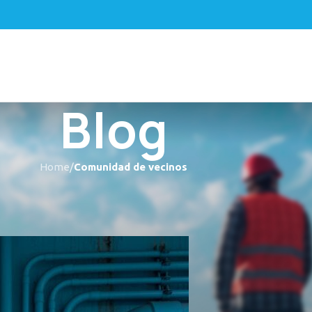
Blog
Home
/
Comunidad de vecinos
 DE VECINOS
 en comunidades de vecinos
tascos
On 30 enero, 2017