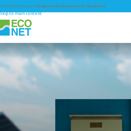
Skip to navigation
conet Desatascos, tu empresa de desatascos en Barcelona
Skip to main content
COMUNIDAD
Mantenimiento de tuberías
Posted by
Econet Desa