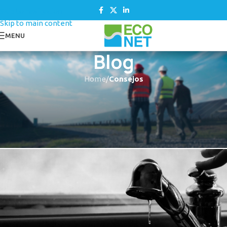
Skip to navigation
Skip to main content
MENU
Blog
Home
/
Consejos
CONSEJOS
¿Como reparar un grifo
monomando con goteo?
Econet Desatascos
On 14 noviembre, 2014