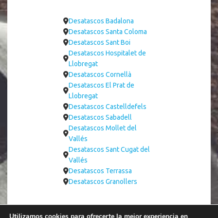
Desatascos Badalona
Desatascos Santa Coloma
Desatascos Sant Boi
Desatascos Hospitalet de
Llobregat
Desatascos Cornellà
Desatascos El Prat de
Llobregat
Desatascos Castelldefels
Desatascos Sabadell
Desatascos Mollet del
Vallés
Desatascos Sant Cugat del
Vallés
Desatascos Terrassa
Desatascos Granollers
Utilizamos cookies para ofrecerte la mejor experiencia en